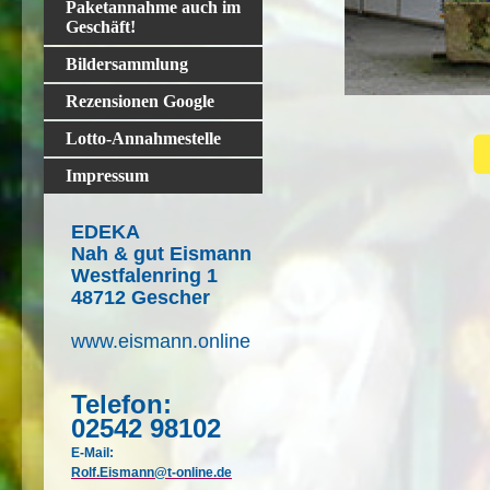
Paketannahme auch im
Geschäft!
Bildersammlung
Rezensionen Google
Lotto-Annahmestelle
Impressum
EDEKA
Nah & gut Eismann
Westfalenring 1
48712 Gescher
www.eismann.online
Telefon:
02542 98102
E-Mail:
Rolf.Eismann@t-online.de