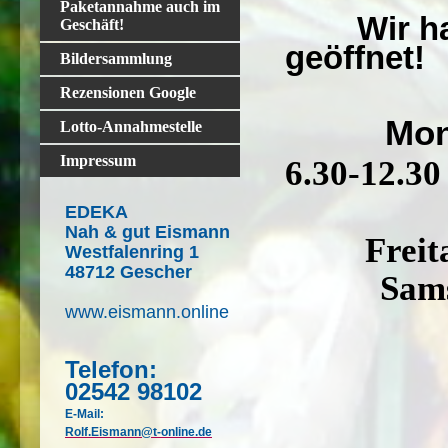
Paketannahme auch im
Wir habe
Geschäft!
geöffnet!
Bildersammlung
Rezensionen Google
Mon
Lotto-Annahmestelle
Impressum
6.30-12.30
EDEKA
Nah & gut Eismann
Freitag v
Westfalenring 1
48712 Gescher
Sams
www.eismann.online
Telefon:
02542 98102
E-Mail:
Rolf.Eismann@t-online.de